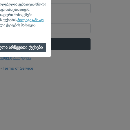
უცილებელია ვებსაიტის სწორი
ვა მიზნებისათვის,
ნალური მონაცემები
ს ქუქიების
პოლიტიკაში აღ
 კომპიუტერი? შეავსეთ '
'.
ლი ქუქიების მართვის
ᲑᲛᲣᲚᲘᲡ ᲒᲐᲒᲖᲐᲕᲜᲐ
ელა არჩევითი ქუქიები
რდზე დაბრუნება
Terms of Service
-
.