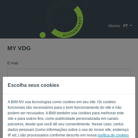
Idioma:
PT
MY VDG
E-mail
Escolha seus cookies
Senha
A Billit NV usa tecnologias como cookies em seu site. Os cookies
funcionais são necessários para o bom funcionamento do site e não
Lembre-me
Senha esquecida?
podem ser recusados. A Billit também usa cookies para melhorar este
site e para outros fins, como publicidade personalizada em canais
parceiros, desde que você dê seu consentimento. Nesse caso, certos
ENTRAR
dados pessoais (como informações sobre o uso do nosso site, endereço
IP etc.) são processados conforme descrito em nossa
política de cookies
.